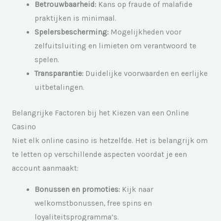
Betrouwbaarheid:
Kans op fraude of malafide
praktijken is minimaal.
Spelersbescherming:
Mogelijkheden voor
zelfuitsluiting en limieten om verantwoord te
spelen.
Transparantie:
Duidelijke voorwaarden en eerlijke
uitbetalingen.
Belangrijke Factoren bij het Kiezen van een Online
Casino
Niet elk online casino is hetzelfde. Het is belangrijk om
te letten op verschillende aspecten voordat je een
account aanmaakt:
Bonussen en promoties:
Kijk naar
welkomstbonussen, free spins en
loyaliteitsprogramma’s.