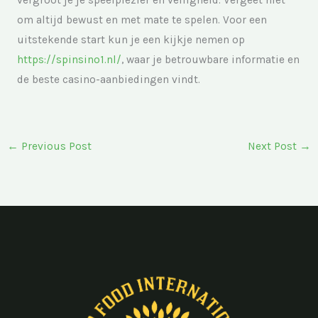
om altijd bewust en met mate te spelen. Voor een
uitstekende start kun je een kijkje nemen op
https://spinsino1.nl/
, waar je betrouwbare informatie en
de beste casino-aanbiedingen vindt.
←
Previous Post
Next Post
→