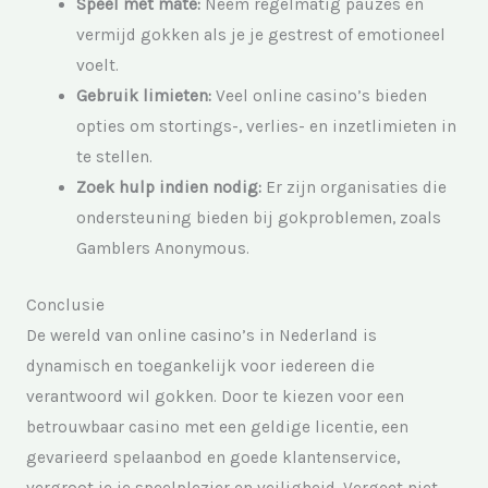
Speel met mate:
Neem regelmatig pauzes en
vermijd gokken als je je gestrest of emotioneel
voelt.
Gebruik limieten:
Veel online casino’s bieden
opties om stortings-, verlies- en inzetlimieten in
te stellen.
Zoek hulp indien nodig:
Er zijn organisaties die
ondersteuning bieden bij gokproblemen, zoals
Gamblers Anonymous.
Conclusie
De wereld van online casino’s in Nederland is
dynamisch en toegankelijk voor iedereen die
verantwoord wil gokken. Door te kiezen voor een
betrouwbaar casino met een geldige licentie, een
gevarieerd spelaanbod en goede klantenservice,
vergroot je je speelplezier en veiligheid. Vergeet niet