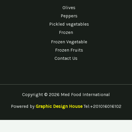
Olives
Peppers
Pickled vegetables
Frozen
Frozen Vegetable
Frozen Fruits
Contact Us
Copyright © 2026 Med Food International
Powered by
Graphic Design House
Tel:+201016016102