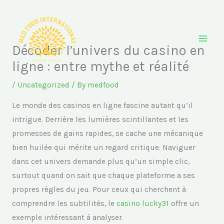
Skip
to
content
Décoder l’univers du casino en
ligne : entre mythe et réalité
/
Uncategorized
/ By
medfood
Le monde des casinos en ligne fascine autant qu’il
intrigue. Derrière les lumières scintillantes et les
promesses de gains rapides, se cache une mécanique
bien huilée qui mérite un regard critique. Naviguer
dans cet univers demande plus qu’un simple clic,
surtout quand on sait que chaque plateforme a ses
propres règles du jeu. Pour ceux qui cherchent à
comprendre les subtilités, le
casino lucky31
offre un
exemple intéressant à analyser.