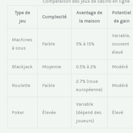
Comparaison des jeux de casino en ligne
Type de
Avantage de
Potentiel
Complexité
jeu
la maison
de gain
Variable,
Machines
Faible
5% à 15%
souvent
à sous
élevé
Blackjack
Moyenne
0.5% à 2%
Modéré
2.7% (roue
Roulette
Faible
Modéré
européenne)
Variable
Poker
Élevée
(dépend des
Élevé
joueurs)