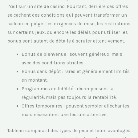
l’œil sur un site de casino. Pourtant, derrière ces offres
se cachent des conditions qui peuvent transformer un
cadeau en piège. Les exigences de mise, les restrictions
sur certains jeux, ou encore les délais pour utiliser les
bonus sont autant de détails à scruter attentivement.
Bonus de bienvenue : souvent généreux, mais
avec des conditions strictes.
Bonus sans dépôt : rares et généralement limités
en montant.
Programmes de fidélité : récompensent la
régularité, mais pas toujours la rentabilité.
Offres temporaires : peuvent sembler alléchantes,
mais nécessitent une lecture attentive.
Tableau comparatif des types de jeux et leurs avantages