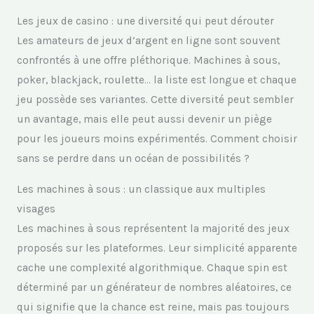
Les jeux de casino : une diversité qui peut dérouter
Les amateurs de jeux d’argent en ligne sont souvent
confrontés à une offre pléthorique. Machines à sous,
poker, blackjack, roulette… la liste est longue et chaque
jeu possède ses variantes. Cette diversité peut sembler
un avantage, mais elle peut aussi devenir un piège
pour les joueurs moins expérimentés. Comment choisir
sans se perdre dans un océan de possibilités ?
Les machines à sous : un classique aux multiples
visages
Les machines à sous représentent la majorité des jeux
proposés sur les plateformes. Leur simplicité apparente
cache une complexité algorithmique. Chaque spin est
déterminé par un générateur de nombres aléatoires, ce
qui signifie que la chance est reine, mais pas toujours