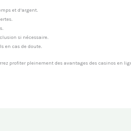
emps et d’argent.
ertes.
s.
xclusion si nécessaire.
ls en cas de doute.
rrez profiter pleinement des avantages des casinos en li