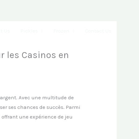
t Us
Pickles
Frozen
Contact Us
r les Casinos en
d’argent. Avec une multitude de
miser ses chances de succès. Parmi
s, offrant une expérience de jeu