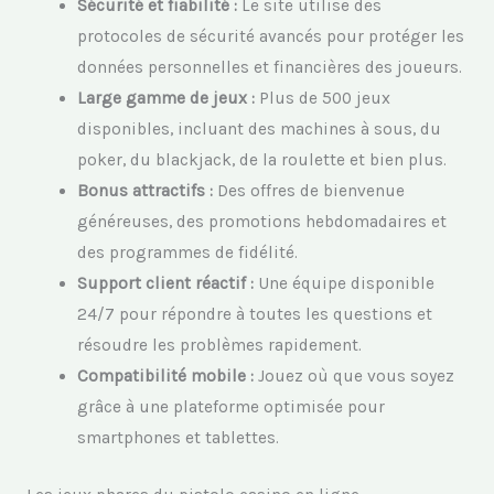
Sécurité et fiabilité :
Le site utilise des
protocoles de sécurité avancés pour protéger les
données personnelles et financières des joueurs.
Large gamme de jeux :
Plus de 500 jeux
disponibles, incluant des machines à sous, du
poker, du blackjack, de la roulette et bien plus.
Bonus attractifs :
Des offres de bienvenue
généreuses, des promotions hebdomadaires et
des programmes de fidélité.
Support client réactif :
Une équipe disponible
24/7 pour répondre à toutes les questions et
résoudre les problèmes rapidement.
Compatibilité mobile :
Jouez où que vous soyez
grâce à une plateforme optimisée pour
smartphones et tablettes.