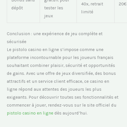
Bonus sans
gratuit pour
40x, retrait
20€
dépôt
tester les
limité
jeux
Conclusion : une expérience de jeu complète et
sécurisée
Le pistolo casino en ligne s’impose comme une
plateforme incontournable pour les joueurs français
souhaitant combiner plaisir, sécurité et opportunités
de gains. Avec une offre de jeux diversifiée, des bonus
attractifs et un service client efficace, ce casino en
ligne répond aux attentes des joueurs les plus
exigeants. Pour découvrir toutes ses fonctionnalités et
commencer à jouer, rendez-vous sur le site officiel du
pistolo casino en ligne
dès aujourd’hui.