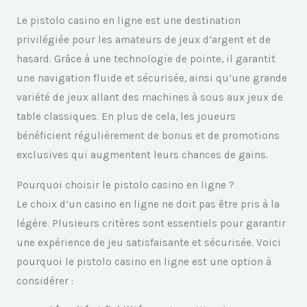
Le pistolo casino en ligne est une destination
privilégiée pour les amateurs de jeux d’argent et de
hasard. Grâce à une technologie de pointe, il garantit
une navigation fluide et sécurisée, ainsi qu’une grande
variété de jeux allant des machines à sous aux jeux de
table classiques. En plus de cela, les joueurs
bénéficient régulièrement de bonus et de promotions
exclusives qui augmentent leurs chances de gains.
Pourquoi choisir le pistolo casino en ligne ?
Le choix d’un casino en ligne ne doit pas être pris à la
légère. Plusieurs critères sont essentiels pour garantir
une expérience de jeu satisfaisante et sécurisée. Voici
pourquoi le pistolo casino en ligne est une option à
considérer :