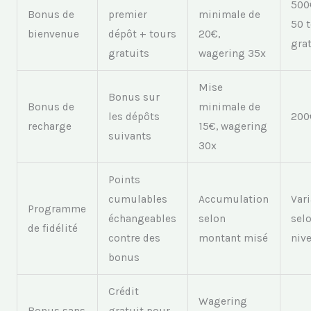
500
Bonus de
premier
minimale de
50 
bienvenue
dépôt + tours
20€,
gra
gratuits
wagering 35x
Mise
Bonus sur
Bonus de
minimale de
les dépôts
200
recharge
15€, wagering
suivants
30x
Points
cumulables
Accumulation
Var
Programme
échangeables
selon
sel
de fidélité
contre des
montant misé
niv
bonus
Crédit
Wagering