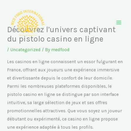
Skip
to
content
Découvrez l’univers captivant
du pistolo casino en ligne
/
Uncategorized
/ By
medfood
Les casinos en ligne connaissent un essor fulgurant en
France, offrant aux joueurs une expérience immersive
et divertissante depuis le confort de leur domicile.
Parmi les nombreuses plateformes disponibles, le
pistolo casino en ligne se distingue par son interface
intuitive, sa large sélection de jeux et ses offres
promotionnelles attractives. Que vous soyez un joueur
débutant ou expérimenté, ce casino en ligne propose
une expérience adaptée à tous les profils.