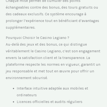
Chaque mise permet de cumuler des points
échangeables contre des bonus, des tours gratuits ou
des cadeaux exclusifs. Ce système encourage à
prolonger l’expérience tout en bénéficiant d’avantages
supplémentaires.
Pourquoi Choisir le Casino Legiano ?
Au-delà des jeux et des bonus, ce qui distingue
véritablement le Casino Legiano, c’est son engagement
envers la satisfaction client et la transparence. La
plateforme respecte les normes en vigueur, garantit un
jeu responsable et met tout en œuvre pour offrir un
environnement sécurisé.
Interface intuitive adaptée aux mobiles et
ordinateurs
Licences officielles et audits réguliers