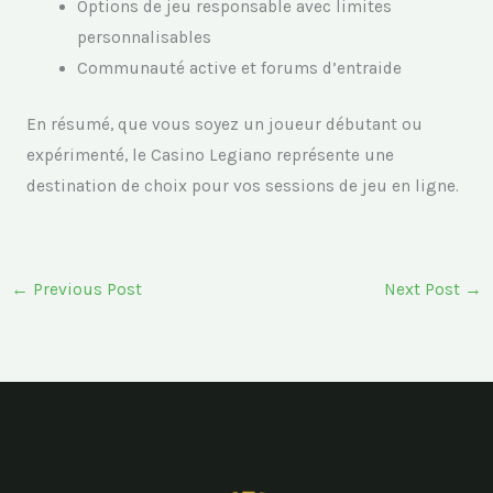
Options de jeu responsable avec limites
personnalisables
Communauté active et forums d’entraide
En résumé, que vous soyez un joueur débutant ou
expérimenté, le Casino Legiano représente une
destination de choix pour vos sessions de jeu en ligne.
←
Previous Post
Next Post
→