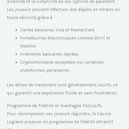
diversité et la simplicité de ses options de paiement.
Les joueurs peuvent effectuer des dépôts et retraits en
toute sécurité grâce à :
Cartes bancaires Visa et MasterCard
Portefeuilles électroniques comme Skrill et
Neteller
Virements bancaires rapides
Cryptomonnaies acceptées sur certaines
plateformes partenaires
Les délais de traitement sont généralement courts, ce
qui garantit une expérience fluide et sans frustration.
Programme de Fidélité et Avantages Exclusifs
Pour récompenser ses joueurs réguliers, le Casino
Legiano propose un programme de fidélité attractif.