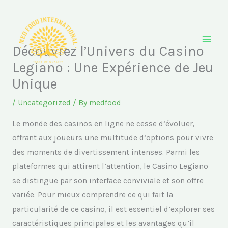
Skip
to
content
Découvrez l’Univers du Casino
Legiano : Une Expérience de Jeu
Unique
/
Uncategorized
/ By
medfood
Le monde des casinos en ligne ne cesse d’évoluer,
offrant aux joueurs une multitude d’options pour vivre
des moments de divertissement intenses. Parmi les
plateformes qui attirent l’attention, le Casino Legiano
se distingue par son interface conviviale et son offre
variée. Pour mieux comprendre ce qui fait la
particularité de ce casino, il est essentiel d’explorer ses
caractéristiques principales et les avantages qu’il