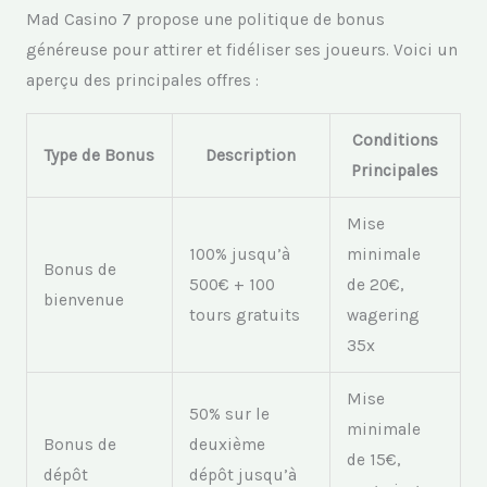
Mad Casino 7 propose une politique de bonus
généreuse pour attirer et fidéliser ses joueurs. Voici un
aperçu des principales offres :
Conditions
Type de Bonus
Description
Principales
Mise
100% jusqu’à
minimale
Bonus de
500€ + 100
de 20€,
bienvenue
tours gratuits
wagering
35x
Mise
50% sur le
minimale
Bonus de
deuxième
de 15€,
dépôt
dépôt jusqu’à