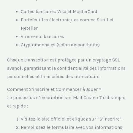
Cartes bancaires Visa et MasterCard
Portefeuilles électroniques comme Skrill et
Neteller
Virements bancaires
Cryptomonnaies (selon disponibilité)
Chaque transaction est protégée par un cryptage SSL
avancé, garantissant la confidentialité des informations
personnelles et financières des utilisateurs.
Comment S’inscrire et Commencer à Jouer ?
Le processus d’inscription sur Mad Casino 7 est simple
et rapide :
Visitez le site officiel et cliquez sur “S’inscrire”.
Remplissez le formulaire avec vos informations