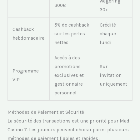
wagering
300€
30x
5% de cashback
Crédité
Cashback
sur les pertes
chaque
hebdomadaire
nettes
lundi
Accès à des
promotions
Sur
Programme
exclusives et
invitation
VIP
gestionnaire
uniquement
personnel
Méthodes de Paiement et Sécurité
La sécurité des transactions est une priorité pour Mad
Casino 7. Les joueurs peuvent choisir parmi plusieurs
méthodes de paiement fiables et rapides :