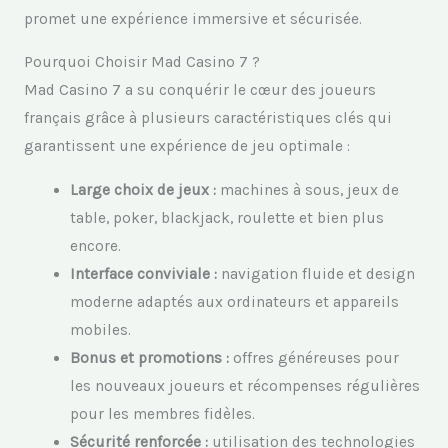
promet une expérience immersive et sécurisée.
Pourquoi Choisir Mad Casino 7 ?
Mad Casino 7 a su conquérir le cœur des joueurs
français grâce à plusieurs caractéristiques clés qui
garantissent une expérience de jeu optimale :
Large choix de jeux :
machines à sous, jeux de
table, poker, blackjack, roulette et bien plus
encore.
Interface conviviale :
navigation fluide et design
moderne adaptés aux ordinateurs et appareils
mobiles.
Bonus et promotions :
offres généreuses pour
les nouveaux joueurs et récompenses régulières
pour les membres fidèles.
Sécurité renforcée :
utilisation des technologies