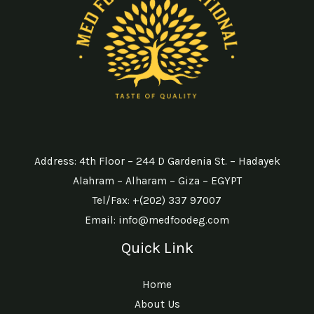
Address: 4th Floor – 244 D Gardenia St. – Hadayek
Alahram – Alharam – Giza – EGYPT
Tel/Fax: +(202) 337 97007
Email: info@medfoodeg.com
Quick Link
Home
About Us