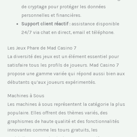
de cryptage pour protéger les données
personnelles et financières.
Support client réactif :
assistance disponible
24/7 via chat en direct, email et téléphone.
Les Jeux Phare de Mad Casino 7
La diversité des jeux est un élément essentiel pour
satisfaire tous les profils de joueurs. Mad Casino 7
propose une gamme variée qui répond aussi bien aux
débutants qu’aux joueurs expérimentés.
Machines à Sous
Les machines à sous représentent la catégorie la plus
populaire. Elles offrent des thèmes variés, des
graphismes de haute qualité et des fonctionnalités
innovantes comme les tours gratuits, les