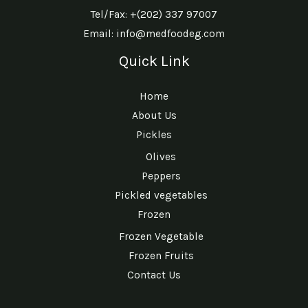
Tel/Fax: +(202) 337 97007
Email: info@medfoodeg.com
Quick Link
Home
About Us
Pickles
Olives
Peppers
Pickled vegetables
Frozen
Frozen Vegetable
Frozen Fruits
Contact Us