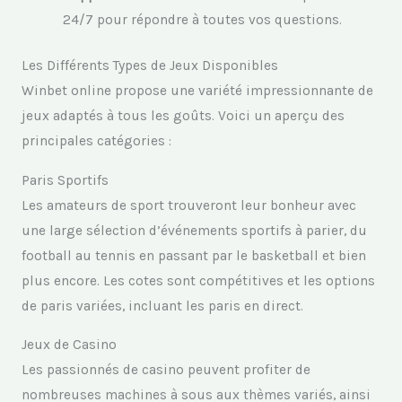
24/7 pour répondre à toutes vos questions.
Les Différents Types de Jeux Disponibles
Winbet online propose une variété impressionnante de
jeux adaptés à tous les goûts. Voici un aperçu des
principales catégories :
Paris Sportifs
Les amateurs de sport trouveront leur bonheur avec
une large sélection d’événements sportifs à parier, du
football au tennis en passant par le basketball et bien
plus encore. Les cotes sont compétitives et les options
de paris variées, incluant les paris en direct.
Jeux de Casino
Les passionnés de casino peuvent profiter de
nombreuses machines à sous aux thèmes variés, ainsi