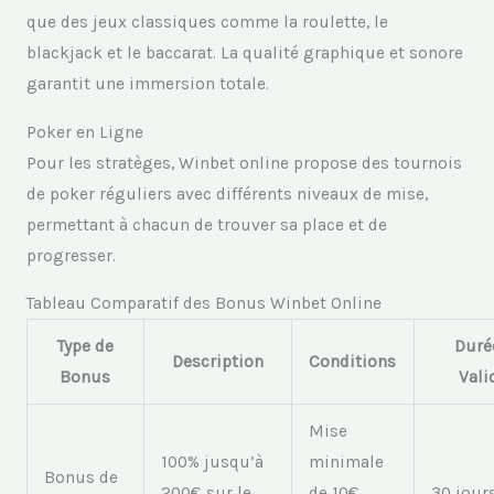
que des jeux classiques comme la roulette, le
blackjack et le baccarat. La qualité graphique et sonore
garantit une immersion totale.
Poker en Ligne
Pour les stratèges, Winbet online propose des tournois
de poker réguliers avec différents niveaux de mise,
permettant à chacun de trouver sa place et de
progresser.
Tableau Comparatif des Bonus Winbet Online
Type de
Duré
Description
Conditions
Bonus
Vali
Mise
100% jusqu’à
minimale
Bonus de
200€ sur le
de 10€,
30 jour