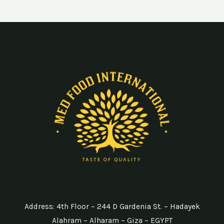
Address: 4th Floor – 244 D Gardenia St. – Hadayek
Alahram – Alharam – Giza – EGYPT