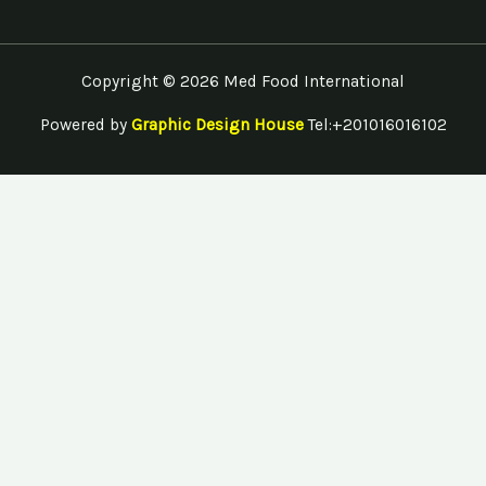
Copyright © 2026 Med Food International
Powered by
Graphic Design House
Tel:+201016016102