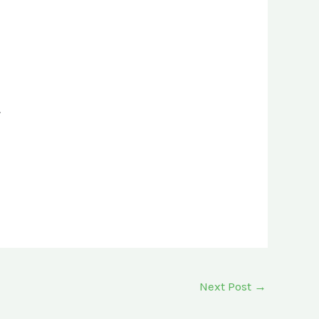
.
Next Post
→