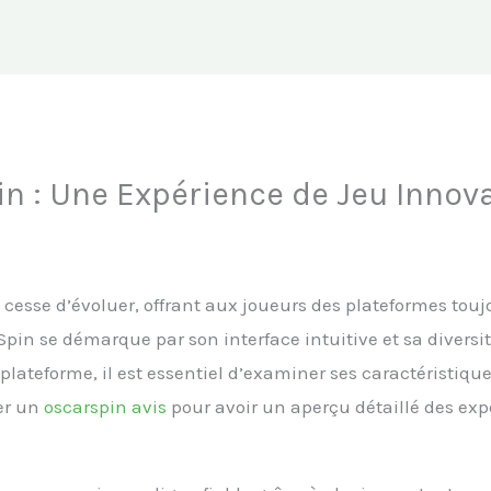
Home
Abou
n : Une Expérience de Jeu Innov
cesse d’évoluer, offrant aux joueurs des plateformes toujo
Spin se démarque par son interface intuitive et sa diversi
ateforme, il est essentiel d’examiner ses caractéristiques
ter un
oscarspin avis
pour avoir un aperçu détaillé des exp