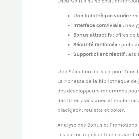
OscarSpin a su se positionner com
Une ludothèque variée :
mac
Interface conviviale :
naviga
Bonus attractifs :
offres de 
Sécurité renforcée :
protoco
Support client réactif :
assi
Une Sélection de Jeux pour Tous l
La richesse de la bibliothèque de
des développeurs renommés pour o
des titres classiques et modernes,
blackjack, roulette et poker.
Analyse des Bonus et Promotions
Les bonus représentent souvent u