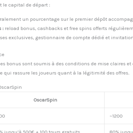
le capital de départ :
alement un pourcentage sur le premier dépôt accompagné
 :
reload bonus, cashbacks et free spins offerts régulière
s exclusives, gestionnaire de compte dédié et invitatio
ce
 les bonus sont soumis à des conditions de mise claires et
 qui rassure les joueurs quant à la légitimité des offres.
’OscarSpin
OscarSpin
00
~1200
% jusqu’à 500€ + 100 tours gratuits
80% jusqu