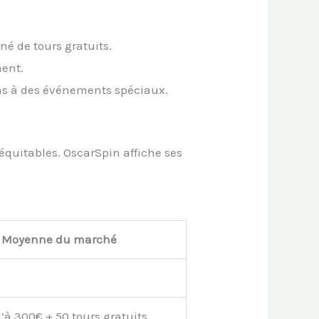
 de tours gratuits.
ment.
ns à des événements spéciaux.
 équitables. OscarSpin affiche ses
Moyenne du marché
’à 300€ + 50 tours gratuits