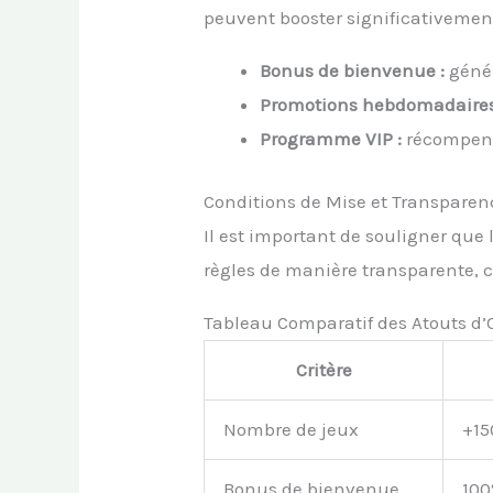
peuvent booster significativement 
Bonus de bienvenue :
génér
Promotions hebdomadaires
Programme VIP :
récompense
Conditions de Mise et Transparen
Il est important de souligner que
règles de manière transparente, ce
Tableau Comparatif des Atouts d
Critère
Nombre de jeux
+15
Bonus de bienvenue
100