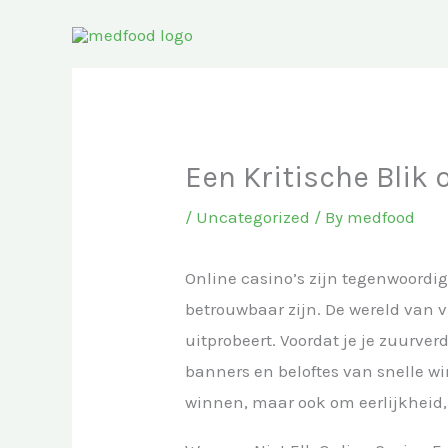
Skip
to
content
Een Kritische Blik
/
Uncategorized
/ By
medfood
Online casino’s zijn tegenwoordig
betrouwbaar zijn. De wereld van vi
uitprobeert. Voordat je je zuurve
banners en beloftes van snelle win
winnen, maar ook om eerlijkheid,