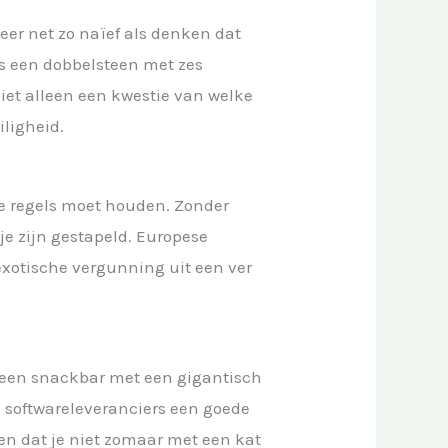
veer net zo naïef als denken dat
ls een dobbelsteen met zes
 niet alleen een kwestie van welke
ligheid.
lde regels moet houden. Zonder
je zijn gestapeld. Europese
exotische vergunning uit een ver
n een snackbar met een gigantisch
de softwareleveranciers een goede
n dat je niet zomaar met een kat