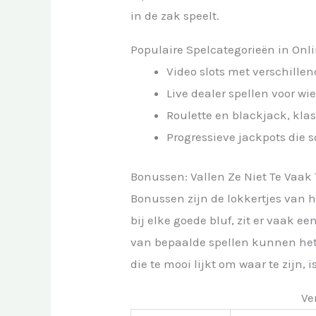
in de zak speelt.
Populaire Spelcategorieën in Onli
Video slots met verschille
Live dealer spellen voor wi
Roulette en blackjack, klas
Progressieve jackpots die
Bonussen: Vallen Ze Niet Te Vaak
Bonussen zijn de lokkertjes van h
bij elke goede bluf, zit er vaak 
van bepaalde spellen kunnen het p
die te mooi lijkt om waar te zijn, 
Ve