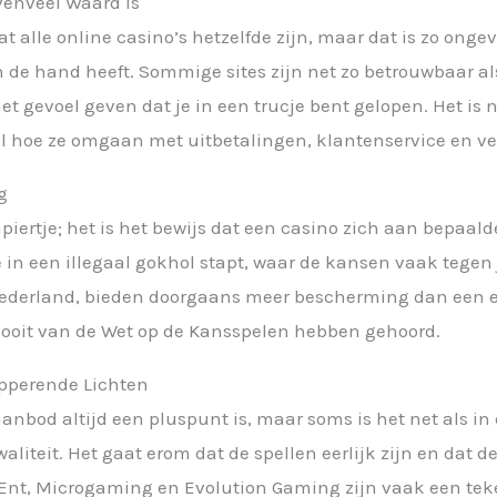
venveel Waard Is
at alle online casino’s hetzelfde zijn, maar dat is zo onge
in de hand heeft. Sommige sites zijn net zo betrouwbaar a
het gevoel geven dat je in een trucje bent gelopen. Het is
l hoe ze omgaan met uitbetalingen, klantenservice en vei
g
apiertje; het is het bewijs dat een casino zich aan bepaa
e in een illegaal gokhol stapt, waar de kansen vaak tegen 
f Nederland, bieden doorgaans meer bescherming dan een 
nooit van de Wet op de Kansspelen hebben gehoord.
pperende Lichten
aanbod altijd een pluspunt is, maar soms is het net als i
liteit. Het gaat erom dat de spellen eerlijk zijn en dat 
Ent, Microgaming en Evolution Gaming zijn vaak een teke