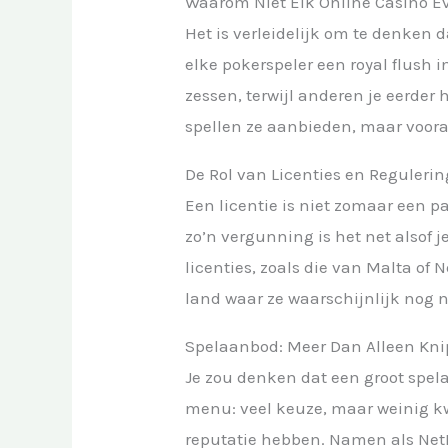
Waarom Niet Elk Online Casino E
Het is verleidelijk om te denken d
elke pokerspeler een royal flush 
zessen, terwijl anderen je eerder 
spellen ze aanbieden, maar voora
De Rol van Licenties en Regulerin
Een licentie is niet zomaar een p
zo’n vergunning is het net alsof j
licenties, zoals die van Malta o
land waar ze waarschijnlijk nog 
Spelaanbod: Meer Dan Alleen Kni
Je zou denken dat een groot spel
menu: veel keuze, maar weinig kwa
reputatie hebben. Namen als Net