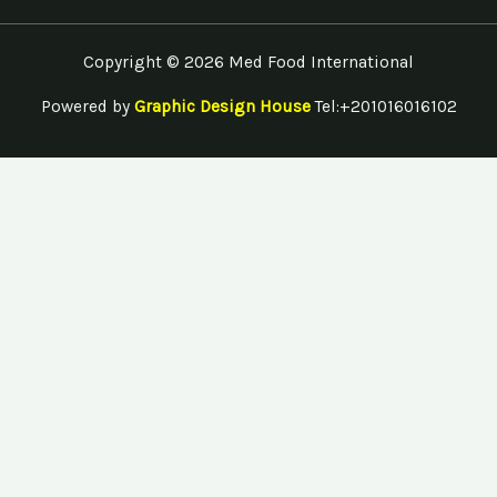
Copyright © 2026 Med Food International
Powered by
Graphic Design House
Tel:+201016016102