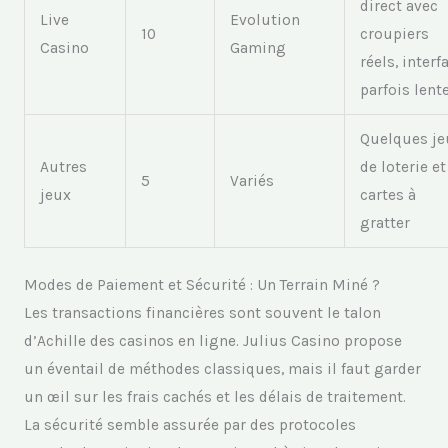
direct avec
Live
Evolution
10
croupiers
Casino
Gaming
réels, interf
parfois lent
Quelques je
Autres
de loterie et
5
Variés
jeux
cartes à
gratter
Modes de Paiement et Sécurité : Un Terrain Miné ?
Les transactions financières sont souvent le talon
d’Achille des casinos en ligne. Julius Casino propose
un éventail de méthodes classiques, mais il faut garder
un œil sur les frais cachés et les délais de traitement.
La sécurité semble assurée par des protocoles