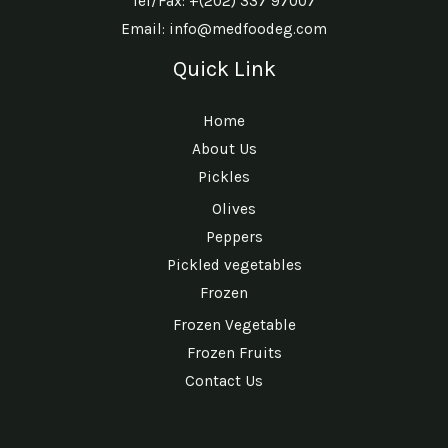
Tel/Fax: +(202) 337 97007
Email: info@medfoodeg.com
Quick Link
Home
About Us
Pickles
Olives
Peppers
Pickled vegetables
Frozen
Frozen Vegetable
Frozen Fruits
Contact Us