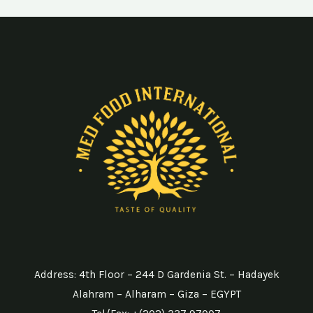
Address: 4th Floor – 244 D Gardenia St. – Hadayek
Alahram – Alharam – Giza – EGYPT