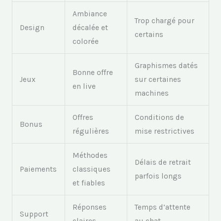
Ambiance
Trop chargé pour
Design
décalée et
certains
colorée
Graphismes datés
Bonne offre
Jeux
sur certaines
en live
machines
Offres
Conditions de
Bonus
régulières
mise restrictives
Méthodes
Délais de retrait
Paiements
classiques
parfois longs
et fiables
Réponses
Temps d’attente
Support
claires
au chat