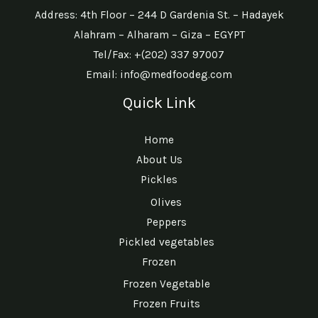
Address: 4th Floor – 244 D Gardenia St. – Hadayek
Alahram – Alharam – Giza – EGYPT
Tel/Fax: +(202) 337 97007
Email: info@medfoodeg.com
Quick Link
Home
About Us
Pickles
Olives
Peppers
Pickled vegetables
Frozen
Frozen Vegetable
Frozen Fruits