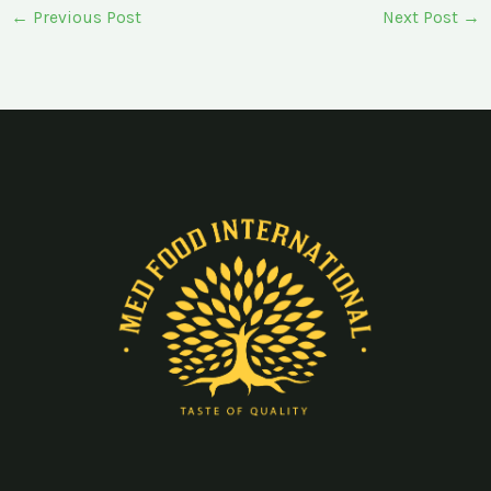
←
Previous Post
Next Post
→