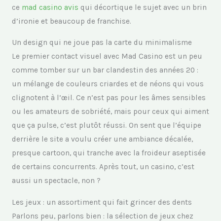
ce
mad casino avis
qui décortique le sujet avec un brin
d’ironie et beaucoup de franchise.
Un design qui ne joue pas la carte du minimalisme
Le premier contact visuel avec Mad Casino est un peu
comme tomber sur un bar clandestin des années 20 :
un mélange de couleurs criardes et de néons qui vous
clignotent à l’œil. Ce n’est pas pour les âmes sensibles
ou les amateurs de sobriété, mais pour ceux qui aiment
que ça pulse, c’est plutôt réussi. On sent que l’équipe
derrière le site a voulu créer une ambiance décalée,
presque cartoon, qui tranche avec la froideur aseptisée
de certains concurrents. Après tout, un casino, c’est
aussi un spectacle, non ?
Les jeux : un assortiment qui fait grincer des dents
Parlons peu, parlons bien : la sélection de jeux chez