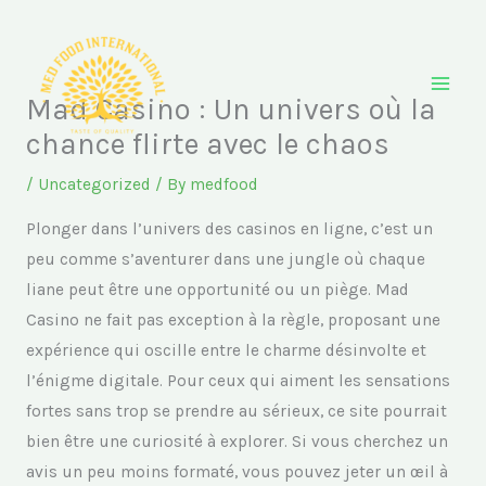
Skip
to
content
Mad Casino : Un univers où la
chance flirte avec le chaos
/
Uncategorized
/ By
medfood
Plonger dans l’univers des casinos en ligne, c’est un
peu comme s’aventurer dans une jungle où chaque
liane peut être une opportunité ou un piège. Mad
Casino ne fait pas exception à la règle, proposant une
expérience qui oscille entre le charme désinvolte et
l’énigme digitale. Pour ceux qui aiment les sensations
fortes sans trop se prendre au sérieux, ce site pourrait
bien être une curiosité à explorer. Si vous cherchez un
avis un peu moins formaté, vous pouvez jeter un œil à