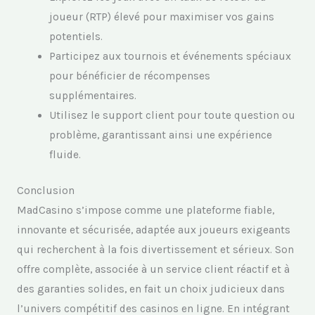
joueur (RTP) élevé pour maximiser vos gains
potentiels.
Participez aux tournois et événements spéciaux
pour bénéficier de récompenses
supplémentaires.
Utilisez le support client pour toute question ou
problème, garantissant ainsi une expérience
fluide.
Conclusion
MadCasino s’impose comme une plateforme fiable,
innovante et sécurisée, adaptée aux joueurs exigeants
qui recherchent à la fois divertissement et sérieux. Son
offre complète, associée à un service client réactif et à
des garanties solides, en fait un choix judicieux dans
l’univers compétitif des casinos en ligne. En intégrant