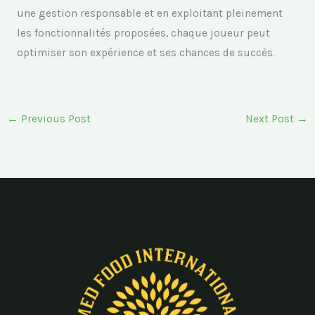
une gestion responsable et en exploitant pleinement
les fonctionnalités proposées, chaque joueur peut
optimiser son expérience et ses chances de succès.
←
Previous Post
Next Post
→