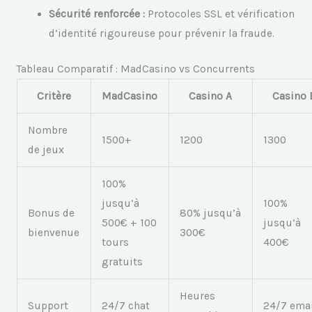
Sécurité renforcée :
Protocoles SSL et vérification
d’identité rigoureuse pour prévenir la fraude.
Tableau Comparatif : MadCasino vs Concurrents
Critère
MadCasino
Casino A
Casino 
Nombre
1500+
1200
1300
de jeux
100%
jusqu’à
100%
Bonus de
80% jusqu’à
500€ + 100
jusqu’à
bienvenue
300€
tours
400€
gratuits
Heures
Support
24/7 chat
24/7 ema