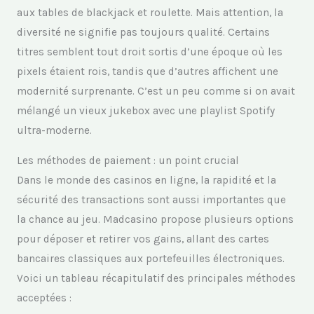
aux tables de blackjack et roulette. Mais attention, la
diversité ne signifie pas toujours qualité. Certains
titres semblent tout droit sortis d’une époque où les
pixels étaient rois, tandis que d’autres affichent une
modernité surprenante. C’est un peu comme si on avait
mélangé un vieux jukebox avec une playlist Spotify
ultra-moderne.
Les méthodes de paiement : un point crucial
Dans le monde des casinos en ligne, la rapidité et la
sécurité des transactions sont aussi importantes que
la chance au jeu. Madcasino propose plusieurs options
pour déposer et retirer vos gains, allant des cartes
bancaires classiques aux portefeuilles électroniques.
Voici un tableau récapitulatif des principales méthodes
acceptées :