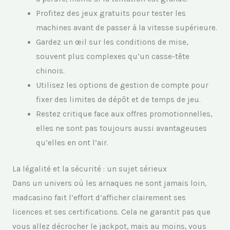
Profitez des jeux gratuits pour tester les
machines avant de passer à la vitesse supérieure.
Gardez un œil sur les conditions de mise,
souvent plus complexes qu’un casse-tête
chinois.
Utilisez les options de gestion de compte pour
fixer des limites de dépôt et de temps de jeu.
Restez critique face aux offres promotionnelles,
elles ne sont pas toujours aussi avantageuses
qu’elles en ont l’air.
La légalité et la sécurité : un sujet sérieux
Dans un univers où les arnaques ne sont jamais loin,
madcasino fait l’effort d’afficher clairement ses
licences et ses certifications. Cela ne garantit pas que
vous allez décrocher le jackpot, mais au moins, vous