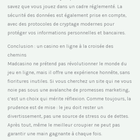
savez que vous jouez dans un cadre réglementé. La
sécurité des données est également prise en compte,
avec des protocoles de cryptage modernes pour
protéger vos informations personnelles et bancaires.
Conclusion : un casino en ligne à la croisée des
chemins
Madcasino ne prétend pas révolutionner le monde du
jeu en ligne, mais il offre une expérience honnête, sans
fioritures inutiles. Si vous cherchez un site qui ne vous
noie pas sous une avalanche de promesses marketing,
c’est un choix qui mérite réflexion. Comme toujours, la
prudence est de mise : le jeu doit rester un
divertissement, pas une source de stress ou de dettes.
Après tout, même le meilleur croupier ne peut pas
garantir une main gagnante à chaque fois.