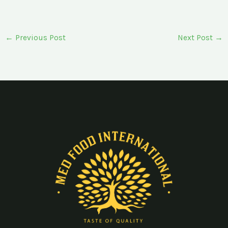
←
Previous Post
Next Post
→