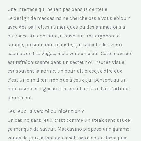
Une interface qui ne fait pas dans la dentelle
Le design de madcasino ne cherche pas à vous éblouir
avec des paillettes numériques ou des animations à
outrance. Au contraire, il mise sur une ergonomie
simple, presque minimaliste, qui rappelle les vieux
casinos de Las Vegas, mais version pixel. Cette sobriété
est rafraîchissante dans un secteur où l’excès visuel
est souvent la norme. On pourrait presque dire que
c’est un clin d’œil ironique à ceux qui pensent qu’un
bon casino en ligne doit ressembler à un feu d’artifice
permanent.
Les jeux : diversité ou répétition ?
Un casino sans jeux, c’est comme un steak sans sauce :
ça manque de saveur. Madcasino propose une gamme
variée de jeux, allant des machines à sous classiques