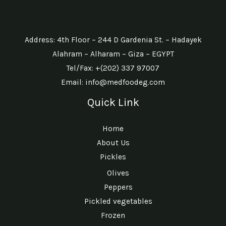
Address: 4th Floor – 244 D Gardenia St. – Hadayek
Alahram – Alharam – Giza – EGYPT
Tel/Fax: +(202) 337 97007
Email: info@medfoodeg.com
Quick Link
Home
About Us
Pickles
Olives
Peppers
Pickled vegetables
Frozen