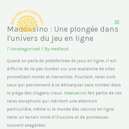
Skip
to
content
Madcasino : Une plongée dans
l’univers du jeu en ligne
/
Uncategorized
/ By
medfood
Quand on parle de plateformes de jeux en ligne, il est
difficile de ne pas tomber sur une avalanche de sites
promettant monts et merveilles. Pourtant, rares sont
ceux qui parviennent à se démarquer sans tomber dans
le piège des slogans creux.
madcasino
fait partie de ces
rares exceptions qui méritent une attention
particulière, même si le monde des casinos en ligne
reste un terrain miné d’illusions et de promesses
souvent exagérées.