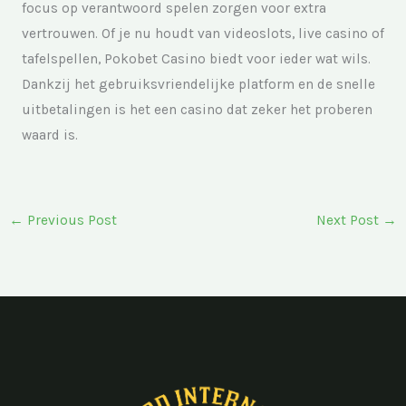
focus op verantwoord spelen zorgen voor extra
vertrouwen. Of je nu houdt van videoslots, live casino of
tafelspellen, Pokobet Casino biedt voor ieder wat wils.
Dankzij het gebruiksvriendelijke platform en de snelle
uitbetalingen is het een casino dat zeker het proberen
waard is.
←
Previous Post
Next Post
→