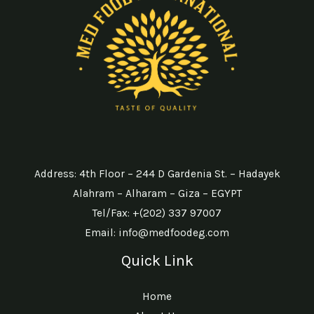
Address: 4th Floor – 244 D Gardenia St. – Hadayek
Alahram – Alharam – Giza – EGYPT
Tel/Fax: +(202) 337 97007
Email: info@medfoodeg.com
Quick Link
Home