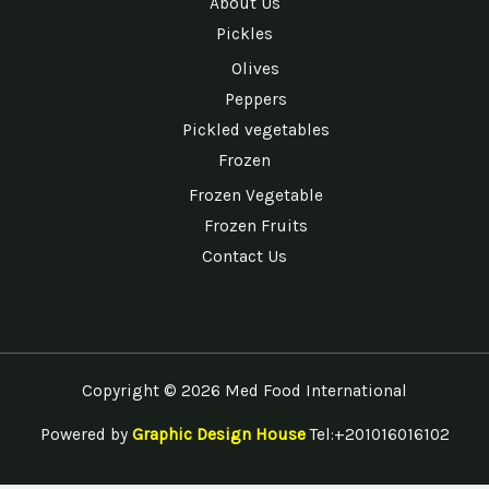
About Us
Pickles
Olives
Peppers
Pickled vegetables
Frozen
Frozen Vegetable
Frozen Fruits
Contact Us
Copyright © 2026 Med Food International
Powered by
Graphic Design House
Tel:+201016016102