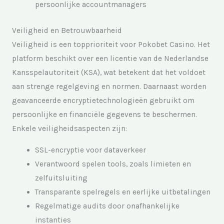
persoonlijke accountmanagers
Veiligheid en Betrouwbaarheid
Veiligheid is een topprioriteit voor Pokobet Casino. Het
platform beschikt over een licentie van de Nederlandse
Kansspelautoriteit (KSA), wat betekent dat het voldoet
aan strenge regelgeving en normen. Daarnaast worden
geavanceerde encryptietechnologieën gebruikt om
persoonlijke en financiële gegevens te beschermen.
Enkele veiligheidsaspecten zijn:
SSL-encryptie voor dataverkeer
Verantwoord spelen tools, zoals limieten en
zelfuitsluiting
Transparante spelregels en eerlijke uitbetalingen
Regelmatige audits door onafhankelijke
instanties