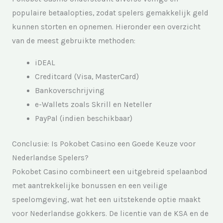
populaire betaalopties, zodat spelers gemakkelijk geld
kunnen storten en opnemen. Hieronder een overzicht
van de meest gebruikte methoden:
iDEAL
Creditcard (Visa, MasterCard)
Bankoverschrijving
e-Wallets zoals Skrill en Neteller
PayPal (indien beschikbaar)
Conclusie: Is Pokobet Casino een Goede Keuze voor
Nederlandse Spelers?
Pokobet Casino combineert een uitgebreid spelaanbod
met aantrekkelijke bonussen en een veilige
speelomgeving, wat het een uitstekende optie maakt
voor Nederlandse gokkers. De licentie van de KSA en de