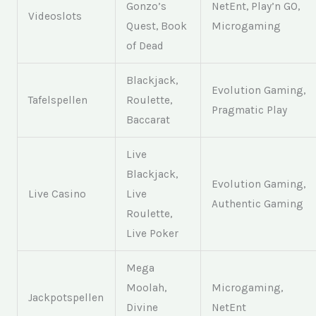
Gonzo’s
NetEnt, Play’n GO,
Videoslots
Quest, Book
Microgaming
of Dead
Blackjack,
Evolution Gaming,
Tafelspellen
Roulette,
Pragmatic Play
Baccarat
Live
Blackjack,
Evolution Gaming,
Live Casino
Live
Authentic Gaming
Roulette,
Live Poker
Mega
Moolah,
Microgaming,
Jackpotspellen
Divine
NetEnt