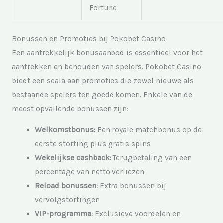
Fortune
Bonussen en Promoties bij Pokobet Casino
Een aantrekkelijk bonusaanbod is essentieel voor het
aantrekken en behouden van spelers. Pokobet Casino
biedt een scala aan promoties die zowel nieuwe als
bestaande spelers ten goede komen. Enkele van de
meest opvallende bonussen zijn:
Welkomstbonus:
Een royale matchbonus op de
eerste storting plus gratis spins
Wekelijkse cashback:
Terugbetaling van een
percentage van netto verliezen
Reload bonussen:
Extra bonussen bij
vervolgstortingen
VIP-programma:
Exclusieve voordelen en