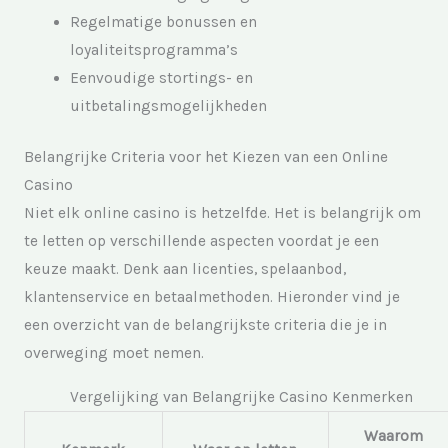
Regelmatige bonussen en
loyaliteitsprogramma’s
Eenvoudige stortings- en
uitbetalingsmogelijkheden
Belangrijke Criteria voor het Kiezen van een Online
Casino
Niet elk online casino is hetzelfde. Het is belangrijk om
te letten op verschillende aspecten voordat je een
keuze maakt. Denk aan licenties, spelaanbod,
klantenservice en betaalmethoden. Hieronder vind je
een overzicht van de belangrijkste criteria die je in
overweging moet nemen.
Vergelijking van Belangrijke Casino Kenmerken
Waarom