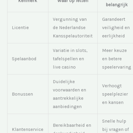
Kenmerk
Waar op letten
belangrijk
Vergunning van
Garandeert
Licentie
de Nederlandse
veiligheid en
Kansspelautoriteit
eerlijkheid
Variatie in slots,
Meer keuze
Spelaanbod
tafelspellen en
en betere
live casino
speelervaring
Duidelijke
Verhoogt
voorwaarden en
Bonussen
speelplezier
aantrekkelijke
en kansen
aanbiedingen
Snelle hulp
Bereikbaarheid en
Klantenservice
bij vragen of