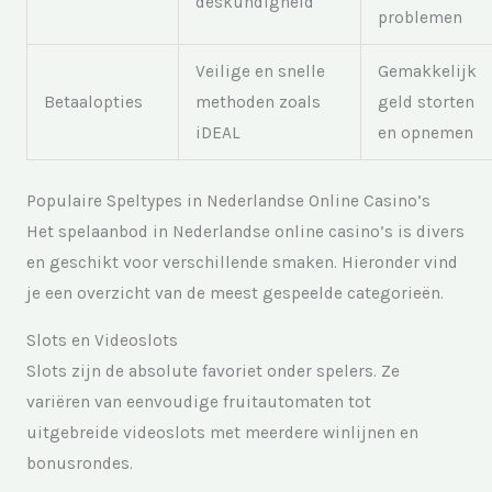
deskundigheid
problemen
Veilige en snelle
Gemakkelijk
Betaalopties
methoden zoals
geld storten
iDEAL
en opnemen
Populaire Speltypes in Nederlandse Online Casino’s
Het spelaanbod in Nederlandse online casino’s is divers
en geschikt voor verschillende smaken. Hieronder vind
je een overzicht van de meest gespeelde categorieën.
Slots en Videoslots
Slots zijn de absolute favoriet onder spelers. Ze
variëren van eenvoudige fruitautomaten tot
uitgebreide videoslots met meerdere winlijnen en
bonusrondes.