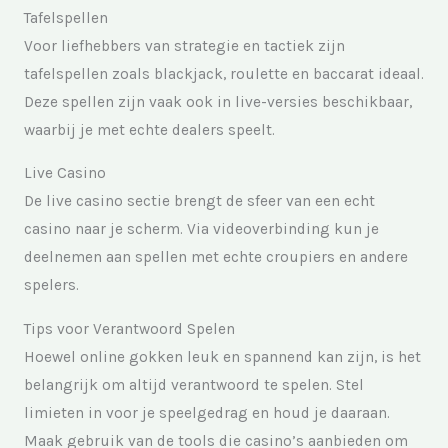
Tafelspellen
Voor liefhebbers van strategie en tactiek zijn
tafelspellen zoals blackjack, roulette en baccarat ideaal.
Deze spellen zijn vaak ook in live-versies beschikbaar,
waarbij je met echte dealers speelt.
Live Casino
De live casino sectie brengt de sfeer van een echt
casino naar je scherm. Via videoverbinding kun je
deelnemen aan spellen met echte croupiers en andere
spelers.
Tips voor Verantwoord Spelen
Hoewel online gokken leuk en spannend kan zijn, is het
belangrijk om altijd verantwoord te spelen. Stel
limieten in voor je speelgedrag en houd je daaraan.
Maak gebruik van de tools die casino’s aanbieden om