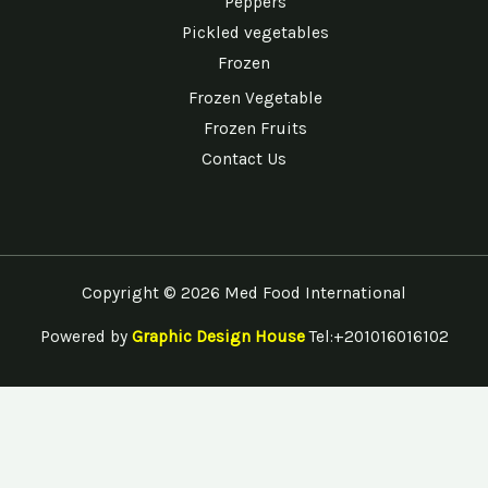
Peppers
Pickled vegetables
Frozen
Frozen Vegetable
Frozen Fruits
Contact Us
Copyright © 2026 Med Food International
Powered by
Graphic Design House
Tel:+201016016102