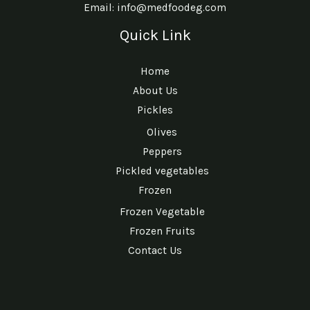
Email: info@medfoodeg.com
Quick Link
Home
About Us
Pickles
Olives
Peppers
Pickled vegetables
Frozen
Frozen Vegetable
Frozen Fruits
Contact Us