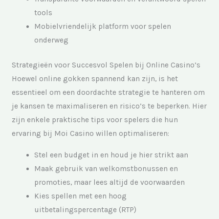
tools
Mobielvriendelijk platform voor spelen
onderweg
Strategieën voor Succesvol Spelen bij Online Casino’s
Hoewel online gokken spannend kan zijn, is het
essentieel om een doordachte strategie te hanteren om
je kansen te maximaliseren en risico’s te beperken. Hier
zijn enkele praktische tips voor spelers die hun
ervaring bij Moi Casino willen optimaliseren:
Stel een budget in en houd je hier strikt aan
Maak gebruik van welkomstbonussen en
promoties, maar lees altijd de voorwaarden
Kies spellen met een hoog
uitbetalingspercentage (RTP)