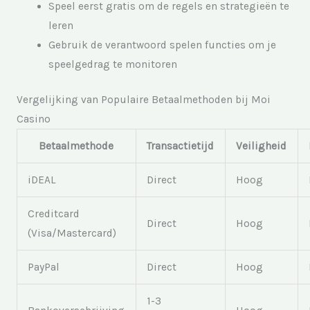
Speel eerst gratis om de regels en strategieën te
leren
Gebruik de verantwoord spelen functies om je
speelgedrag te monitoren
Vergelijking van Populaire Betaalmethoden bij Moi
Casino
Betaalmethode
Transactietijd
Veiligheid
iDEAL
Direct
Hoog
Creditcard
Direct
Hoog
(Visa/Mastercard)
PayPal
Direct
Hoog
1-3