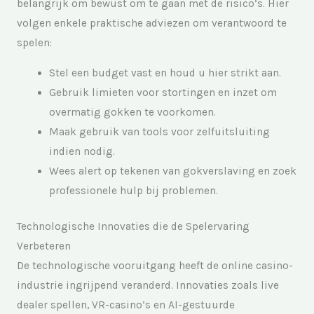
belangrijk om bewust om te gaan met de risico’s. Hier
volgen enkele praktische adviezen om verantwoord te
spelen:
Stel een budget vast en houd u hier strikt aan.
Gebruik limieten voor stortingen en inzet om
overmatig gokken te voorkomen.
Maak gebruik van tools voor zelfuitsluiting
indien nodig.
Wees alert op tekenen van gokverslaving en zoek
professionele hulp bij problemen.
Technologische Innovaties die de Spelervaring
Verbeteren
De technologische vooruitgang heeft de online casino-
industrie ingrijpend veranderd. Innovaties zoals live
dealer spellen, VR-casino’s en AI-gestuurde