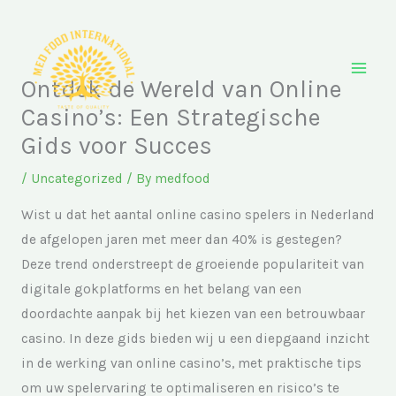
Skip
to
content
Ontdek de Wereld van Online
Casino’s: Een Strategische
Gids voor Succes
/
Uncategorized
/ By
medfood
Wist u dat het aantal online casino spelers in Nederland
de afgelopen jaren met meer dan 40% is gestegen?
Deze trend onderstreept de groeiende populariteit van
digitale gokplatforms en het belang van een
doordachte aanpak bij het kiezen van een betrouwbaar
casino. In deze gids bieden wij u een diepgaand inzicht
in de werking van online casino’s, met praktische tips
om uw spelervaring te optimaliseren en risico’s te