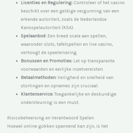
Licenties en Regulering:
Controleer of het casino
beschikt over een geldige vergunning van een
erkende autoriteit, zoals de Nederlandse
Kansspelautoriteit (KSA).
Spelaanbod:
Een breed scala aan spellen,
waaronder slots, tafelspellen en live casino,
verhoogt de speelervaring.
Bonussen en Promoties:
Let op transparante
voorwaarden en eerlijke inzetvereisten.
Betaalmethoden:
Veiligheid en snelheid van
stortingen en opnames zijn cruciaal.
Klantenservice:
Toegankelijke en deskundige
ondersteuning is een must.
Risicobeheersing en Verantwoord Spelen
Hoewel online gokken spannend kan zijn, is het