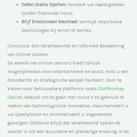
Oefen Gratis Spellen:
Versterk uw vaardigheden
zonder financieel risico.
Blijf Emotioneel Neutraal:
Vermijd impulsieve
beslissingen bij winst of verlies.
Conclusie: Een Verantwoorde en Informed Benadering
van Online Gokken
De wereld van online casino’s biedt talloze
mogelijkheden voor entertainment en winst, mits u een
doordachte en strategische aanpak hanteert. Door te
kiezen voor betrouwbare platforms zoals
SlotMonkey
Casino
, bewust om te gaan met risico’s en gebruik te
maken van technologische innovaties, maximaliseert u
uw speelplezier en minimaliseert u ongewenste
gevolgen. Onthoud altijd dat verantwoord spelen de
sleutel is tot een duurzame en plezierige ervaring in de