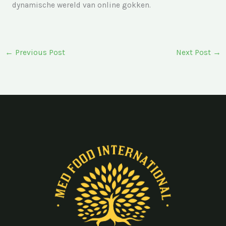
dynamische wereld van online gokken.
←
Previous Post
Next Post
→