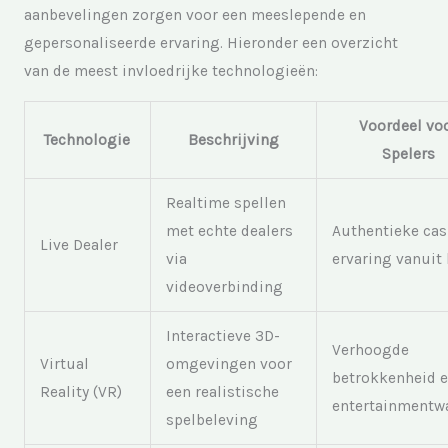
aanbevelingen zorgen voor een meeslepende en
gepersonaliseerde ervaring. Hieronder een overzicht
van de meest invloedrijke technologieën:
Voordeel vo
Technologie
Beschrijving
Spelers
Realtime spellen
met echte dealers
Authentieke cas
Live Dealer
via
ervaring vanuit
videoverbinding
Interactieve 3D-
Verhoogde
Virtual
omgevingen voor
betrokkenheid 
Reality (VR)
een realistische
entertainmentw
spelbeleving