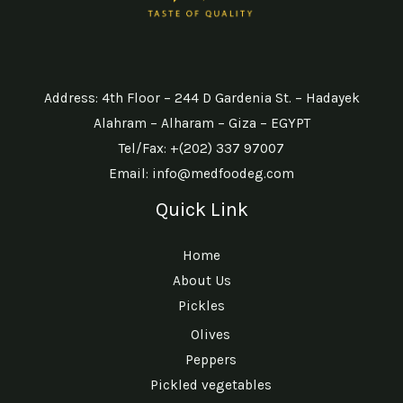
Address: 4th Floor – 244 D Gardenia St. – Hadayek
Alahram – Alharam – Giza – EGYPT
Tel/Fax: +(202) 337 97007
Email: info@medfoodeg.com
Quick Link
Home
About Us
Pickles
Olives
Peppers
Pickled vegetables