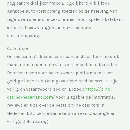
nog aantrekkelijker maken. Tegelijkertijd blijft de
Kansspelautoriteit streng toezien op de naleving van
regels om spelers te beschermen. Voor spelers betekent
dit een steeds veiligere en gevarieerdere
speelomgeving.
Conclusie
Online casino’s bieden een spannende en toegankelijke
manier om te genieten van casinospellen in Nederland.
Door te kiezen voor betrouwbare platforms met een
geldige licentie en een gevarieerd spelaanbod, kun je
veilig en verantwoord spelen. Bezoek
https://pino-
casino-nederland.com/
voor uitgebreide informatie,
reviews en tips over de beste online casino’s in
Nederland. Zo ben je verzekerd van een plezierige en
veilige gokervaring.