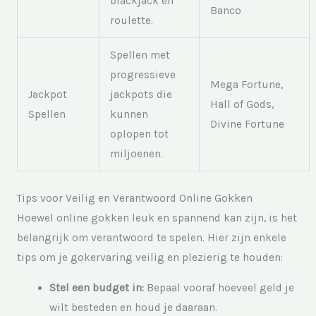
blackjack en
Banco
roulette.
Spellen met
progressieve
Mega Fortune,
Jackpot
jackpots die
Hall of Gods,
Spellen
kunnen
Divine Fortune
oplopen tot
miljoenen.
Tips voor Veilig en Verantwoord Online Gokken
Hoewel online gokken leuk en spannend kan zijn, is het
belangrijk om verantwoord te spelen. Hier zijn enkele
tips om je gokervaring veilig en plezierig te houden:
Stel een budget in:
Bepaal vooraf hoeveel geld je
wilt besteden en houd je daaraan.