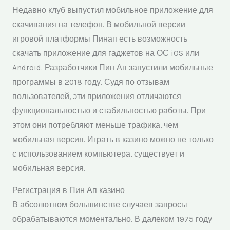
Недавно клуб выпустил мобильное приложение для
скачивания на телефон. В мобильной версии
игровой платформы Пинап есть возможность
скачать приложение для гаджетов на ОС iOS или
Android. Разработчики Пин Ап запустили мобильные
программы в 2018 году. Судя по отзывам
пользователей, эти приложения отличаются
функциональностью и стабильностью работы. При
этом они потребляют меньше трафика, чем
мобильная версия. Играть в казино можно не только
с использованием компьютера, существует и
мобильная версия.
Регистрация в Пин Ап казино
В абсолютном большинстве случаев запросы
обрабатываются моментально. В далеком 1975 году