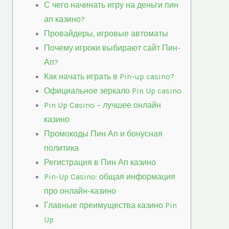
С чего начинать игру на деньги пин
ап казино?
Провайдеры, игровые автоматы
Почему игроки выбирают сайт Пин-
Ап?
Как начать играть в Pin-up casino?
Официальное зеркало Pin Up casino
Pin Up Casino – лучшее онлайн
казино
Промокоды Пин Ап и бонусная
политика
Регистрация в Пин Ап казино
Pin-Up Casino: общая информация
про онлайн-казино
Главные преимущества казино Pin
Up