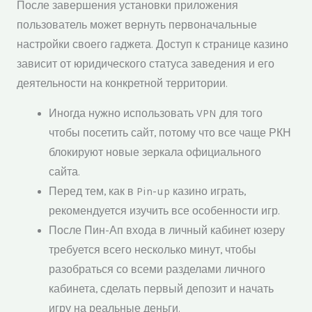
После завершения установки приложения
пользователь может вернуть первоначальные
настройки своего гаджета. Доступ к странице казино
зависит от юридического статуса заведения и его
деятельности на конкретной территории.
Иногда нужно использовать VPN для того
чтобы посетить сайт, потому что все чаще РКН
блокируют новые зеркала официального
сайта.
Перед тем, как в Pin-up казино играть,
рекомендуется изучить все особенности игр.
После Пин-Ап входа в личный кабинет юзеру
требуется всего несколько минут, чтобы
разобраться со всеми разделами личного
кабинета, сделать первый депозит и начать
игру на реальные деньги.