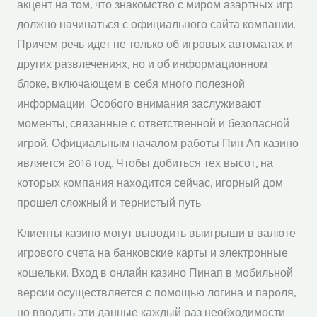
акцент на том, что знакомство с миром азартных игр
должно начинаться с официального сайта компании.
Причем речь идет не только об игровых автоматах и
других развлечениях, но и об информационном
блоке, включающем в себя много полезной
информации. Особого внимания заслуживают
моменты, связанные с ответственной и безопасной
игрой. Официальным началом работы Пин Ап казино
является 2016 год. Чтобы добиться тех высот, на
которых компания находится сейчас, игорный дом
прошел сложный и тернистый путь.
Клиенты казино могут выводить выигрыши в валюте
игрового счета на банковские карты и электронные
кошельки. Вход в онлайн казино Пинап в мобильной
версии осуществляется с помощью логина и пароля,
но вводить эти данные каждый раз необходимости