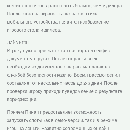
количество очков должно быть больше, чем у дилера.
После этого на экране стационарного или
мобильного устройства появится изображение
игрового стола и дилера.
Лайв игры
Игроку нужно прислать скан паспорта и селфи с
документом в руках. После отправки всех
необходимых документов они рассматриваются
службой безопасности казино. Время рассмотрения
составляет от нескольких часов до 2-3 дней. После
проверки игроку приходит уведомление о результате
верификации.
Причем Пинап предоставляет возможность
запускать слоты как в демо-версии, так и в режиме
игры на деньги. Развитие современных онлайн