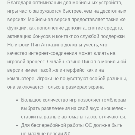
Благодаря оптимизации для мобильных устройств,
игры часто загружаются быстрее, чем на десктопных
версиях. Мобильная версия предоставляет такие же
функции, как пополнение депозита, снятие средств,
активацию бонусов и контакт со службой поддержки.
Но игроки Пин Ап казино должны учесть, что
качество интернет-соединения может влиять на
игровой процесс. Онлайн казино Пинап в мобильной
версии имеет такой же интерфейс, как и на
компьютере. Игроки не почувствуют особой разницы,
она заключается только в размерах экрана.
Большое количество игр позволяет гемблерам
выбрать развлечения на свой вкус и кошелек –
ставки на разные автоматы также отличаются.
Для бесперебойной работы ОС должна быть
не младше версии 5.0.