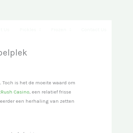
t Us
Pickles
Frozen
Contact Us
pelplek
. Toch is het de moeite waard om
tRush Casino
, een relatief frisse
f eerder een herhaling van zetten