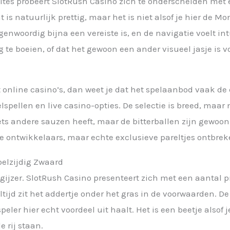
sites probeert SlotRush Casino zich te onderscheiden met 
t is natuurlijk prettig, maar het is niet alsof je hier de 
egenwoordig bijna een vereiste is, en de navigatie voelt intu
g te boeien, of dat het gewoon een ander visueel jasje is 
 online casino’s, dan weet je dat het spelaanbod vaak de 
spellen en live casino-opties. De selectie is breed, maar n
ets andere sauzen heeft, maar de bitterballen zijn gewoon 
nde ontwikkelaars, maar echte exclusieve pareltjes ontbrek
elzijdig Zwaard
gijzer. SlotRush Casino presenteert zich met een aantal p
ltijd zit het addertje onder het gras in de voorwaarden. De
eler hier echt voordeel uit haalt. Het is een beetje alsof 
e rij staan.