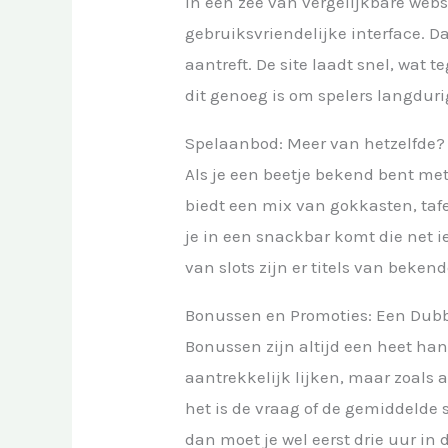
In een zee van vergelijkbare web
gebruiksvriendelijke interface. Da
aantreft. De site laadt snel, wat t
dit genoeg is om spelers langduri
Spelaanbod: Meer van hetzelfde?
Als je een beetje bekend bent met
biedt een mix van gokkasten, tafel
je in een snackbar komt die net i
van slots zijn er titels van beke
Bonussen en Promoties: Een Dubb
Bonussen zijn altijd een heet han
aantrekkelijk lijken, maar zoals a
het is de vraag of de gemiddelde sp
dan moet je wel eerst drie uur in d