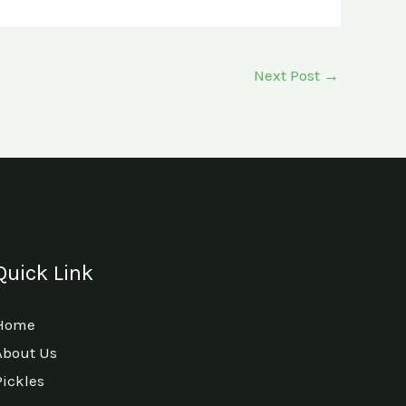
Next Post
→
Quick Link
Home
About Us
Pickles