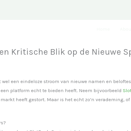
Home
Abou
en Kritische Blik op de Nieuwe S
jkt wel een eindeloze stroom van nieuwe namen en beloftes
at een platform echt te bieden heeft. Neem bijvoorbeeld
Slo
 markt heeft gestort. Maar is het echt zo’n verademing, o
rs?