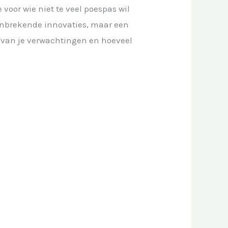
 voor wie niet te veel poespas wil
anbrekende innovaties, maar een
af van je verwachtingen en hoeveel