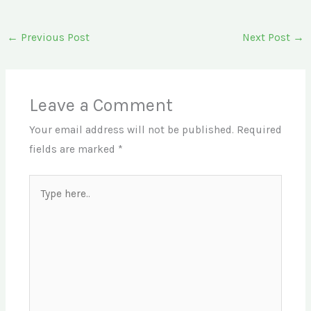
←
Previous Post
Next Post
→
Leave a Comment
Your email address will not be published.
Required
fields are marked
*
Type
here..