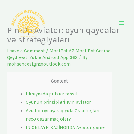
Skip
to
content
Pin-Up Aviator: oyun qaydaları
və strategiyaları
Leave a Comment
/
MostBet AZ Most Bet Casino
Qeydiyyat, Yukle Android App 362
/ By
mohsendesign@outlook.com
Content
Ukraynada pulsuz tehsil
Oyunun pri̇nsi̇pləri̇ 1vin aviator
Aviator oynayaraq yüksək uduşları
necə qazanmaq olar?
IN ONLAYN KAZİNONDA Aviator game