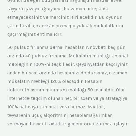
oyununda əgər uduşlarınızı nağdlaşdırmazdan əvvəl
təyyarə qəzaya uğrayarsa, bu zaman uduş əldə
etməyəcəksiniz və mərciniz itiriləcəkdir. Bu oyunun
çətin tərəfi çox erkən çıxmaqla yüksək mükafatlarını
qaçırmağınız ehtimalıdır.
50 pulsuz fırlanma dərhal hesablanır, növbəti beş gün
ərzində 40 pulsuz fırlanma. Mükafatın məbləği əmanət
məbləğinin 100%-ni təşkil edir. Qeydiyyatdan keçdiyiniz
andan bir saat ərzində hesabınızı doldursanız, o zaman
mükafatın məbləği 120% olacaqdır. Hesabın
doldurulmasının minimum məbləği 50 manatdır. Olar
İnternetdə təqdim olunan heç bir sxem və ya strategiya
100% nəticəyə zəmanət verə bilməz. Aviator ,
təyyarənin uçuş alqoritmini hesablamağa imkan
verməyən təsadüfi ədədlər generatoru üzərində işləyir.