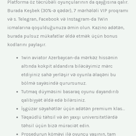
Platforma öz təcrübəli oyunçularının da qayğısına qalır.
Burada Keşbek (30%-ə qədər), 7 mərhələli VIP proqramı
və s. Telegran, Facebook və Instagram-da 1Win
icmalarına qoşulduğunuza əmin olun. Kazino adətən,
burada pulsuz mükafatlar əldə etmək üçün bonus
kodlarını paylaşır.
1win aviator Azerbaycan-da mərkəz hissənin
altında kokpit aldandıra biləcəyimiz mərc
etdiyiniz sahə yerləşir və oyunla əlaqəni bu
bölmə sayəsində qurursunuz.
Tutmaq düyməsini basaraq oyunu dayandırıb
qalibiyyət əldə edə bilərsiniz.
İşgüzar səyahətlər üçün adətən premium klas…
Təqaüdlü təhsil və ən yaxşı universitetlərdə
təhsil üçün bizə müraciət edin.
Prosedurun köməyi ilə oyunçu yaşının, tam