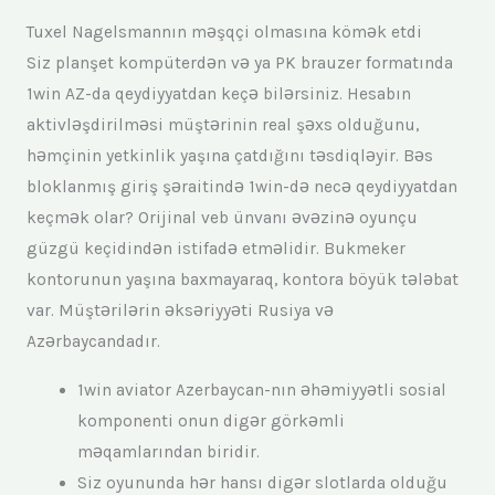
Tuxel Nagelsmannın məşqçi olmasına kömək etdi
Siz planşet kompüterdən və ya PK brauzer formatında
1win AZ-da qeydiyyatdan keçə bilərsiniz. Hesabın
aktivləşdirilməsi müştərinin real şəxs olduğunu,
həmçinin yetkinlik yaşına çatdığını təsdiqləyir. Bəs
bloklanmış giriş şəraitində 1win-də necə qeydiyyatdan
keçmək olar? Orijinal veb ünvanı əvəzinə oyunçu
güzgü keçidindən istifadə etməlidir. Bukmeker
kontorunun yaşına baxmayaraq, kontora böyük tələbat
var. Müştərilərin əksəriyyəti Rusiya və
Azərbaycandadır.
1win aviator Azerbaycan-nın əhəmiyyətli sosial
komponenti onun digər görkəmli
məqamlarından biridir.
Siz oyununda hər hansı digər slotlarda olduğu