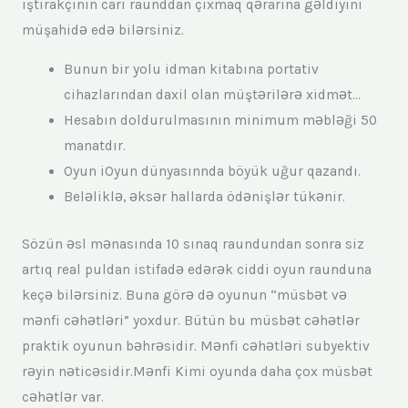
iştirakçının cari raunddan çıxmaq qərarına gəldiyini
müşahidə edə bilərsiniz.
Bunun bir yolu idman kitabına portativ
cihazlarından daxil olan müştərilərə xidmət…
Hesabın doldurulmasının minimum məbləği 50
manatdır.
Oyun iOyun dünyasınnda böyük uğur qazandı.
Beləliklə, əksər hallarda ödənişlər tükənir.
Sözün əsl mənasında 10 sınaq raundundan sonra siz
artıq real puldan istifadə edərək ciddi oyun raunduna
keçə bilərsiniz. Buna görə də oyunun “müsbət və
mənfi cəhətləri” yoxdur. Bütün bu müsbət cəhətlər
praktik oyunun bəhrəsidir. Mənfi cəhətləri subyektiv
rəyin nəticəsidir.Mənfi Kimi oyunda daha çox müsbət
cəhətlər var.